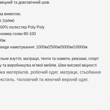
 міцний та довговічний шов.
за вимогою.
 (гр/км)
00% полієстер Poly Poly
номер голки 80-100
00м
і види намотування: 1000м/2500м/5000м/10000м
ильне взуття, матраци, тенти та намети, рюкзаки, спорт
у та виробництва м’якої меблів. Шви високої міцності
ка матеріалів, робочий одяг, матраци, стьобання
кстиль. Чоловічий та жіночий верхній одяг.