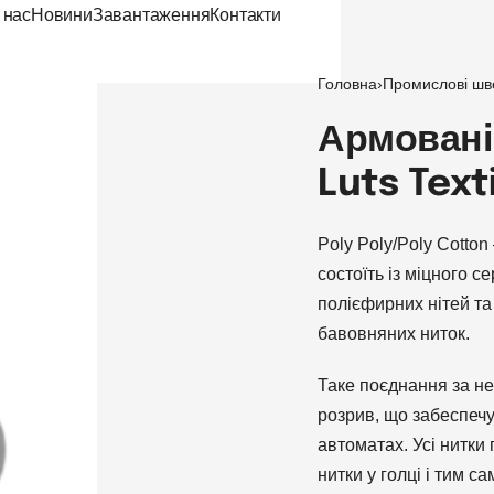
 нас
Новини
Завантаження
Контакти
Головна
›
Промислові шв
Армовані
Luts Text
Poly Poly/Poly Cotto
состоїть із міцного 
полієфирних нітей та
бавовняних ниток.
Таке поєднання за не
розрив, що забеспеч
автоматах. Усі нитки
нитки у голці і тим 