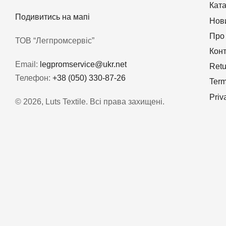
Кат
Подивитись на мапі
Нов
Про
ТОВ “Легпромсервіс”
Кон
Email:
legpromservice@ukr.net
Retu
Телефон:
+38 (050) 330-87-26
Term
Priv
© 2026, Luts Textile. Всі права захищені.