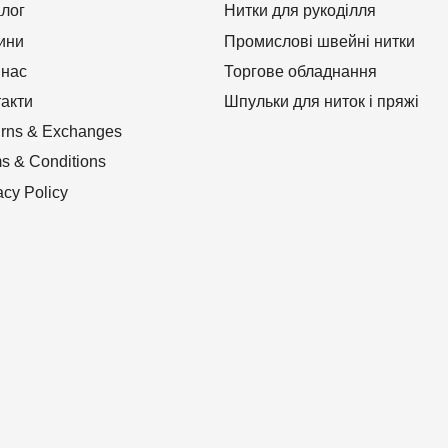
алог
Нитки для рукоділля
ини
Промислові швейні нитки
 нас
Торгове обладнання
такти
Шпульки для ниток і пряжі
rns & Exchanges
s & Conditions
acy Policy