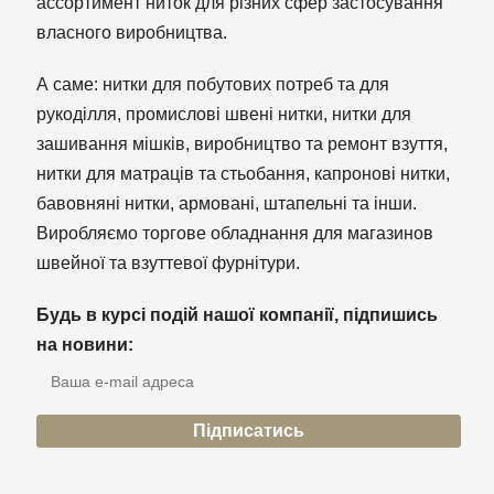
ассортимент ниток для різних сфер застосування
власного виробництва.
А саме: нитки для побутових потреб та для
рукоділля, промислові швені нитки, нитки для
зашивання мішків, виробництво та ремонт взуття,
нитки для матраців та стьобання, капронові нитки,
бавовняні нитки, армовані, штапельні та інши.
Виробляємо торгове обладнання для магазинов
швейної та взуттевої фурнітури.
Будь в курсі подій нашої компанії, підпишись
на новини: