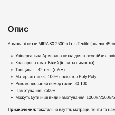
Опис
Армовані нитки MIRA 80 2500m Luts Textile (аналог 45лл
Універсальна Армована нитка для зносостійких шві
Кольорова гама: Білий (інши за вимогою)
Товщина: – 42 текс (гр/км)
Матеріал нитки: 100% полієстер Poly Poly
Рекомендований номер голки: 80-100
Намотування: 2500м
Можуть бути інші види намотування: 1000м/2500м/
Призначення
: текстильне взуття, матраци, тенти та на