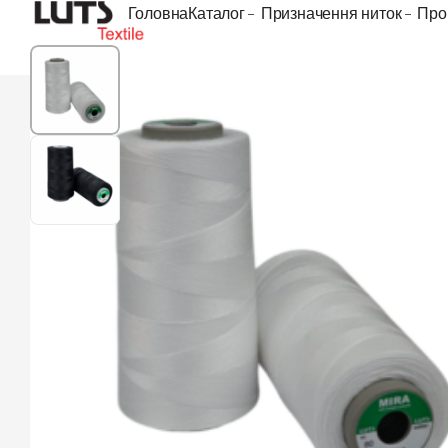
Головна
Каталог
Призначення ниток
Про
1
/
2