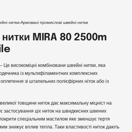
ейні нитки
›
Армовані промислові швейні нитки
 нитки MIRA 80 2500m
ile
n – Це високоміцні комбіновани швейні нитки, яка
сердечника із мультифіламентних комплексних
 оплетення зі штапельних полієфірних ніток або із
великої товщини ниток дає максимальну міцніст на
ує застосування ціх ниток на швидкисних швених
 покрити спеціальним мастилом яке зменшує тертя
самим знижує вплив тепла. Таки властивості ниток дають