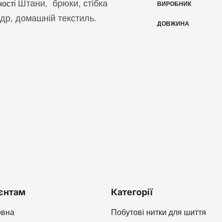
Штани, брюки, стібка
ності
ВИРОБНИК
вдр, домашній текстиль.
ДОВЖИНА
єнтам
Категорії
овна
Побутові нитки для шиття