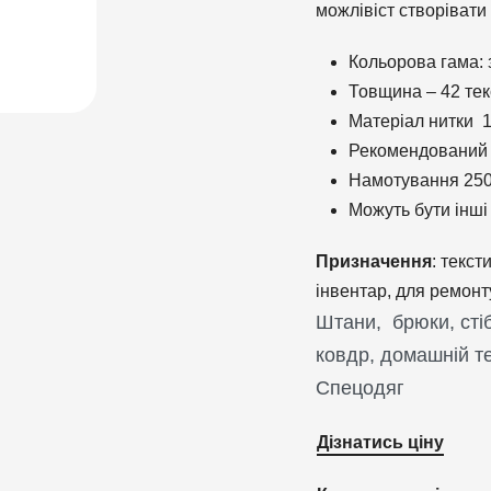
можлівіст створівати
Кольорова гама: 
Товщина – 42 текс
Матеріал нитки 1
Рекомендований 
Намотування 25
Можуть бути інш
Призначення
: текст
інвентар, для ремонт
Штани, брюки, стіб
ковдр, домашній те
Спецодяг
Дізнатись ціну