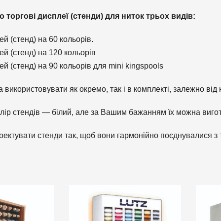
 торгові дисплеї (стенди) для ниток трьох видів:
й (стенд) на 60 кольорів.
й (стенд) на 120 кольорів
й (стенд) на 90 кольорів для mini kingspools
 використовувати як окремо, так і в комплекті, залежно від 
лір стендів — білий, але за Вашим бажанням їх можна вигот
ектувати стенди так, щоб вони гармонійно поєднувалися з 