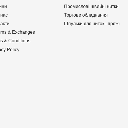
ини
Промислові швейні нитки
 нас
Торгове обладнання
такти
Шпульки для ниток і пряжі
rns & Exchanges
s & Conditions
acy Policy