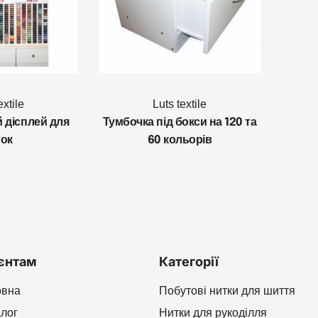
extile
Luts textile
 дісплей для
Тумбочка під бокси на 120 та
ток
60 кольорів
єнтам
Категорії
овна
Побутові нитки для шиття
алог
Нитки для рукоділля