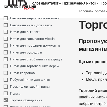
Головна
Каталог
Призначення ниток
Про
Категорії товарів
Головна
›
Торгове
Бавовняні мерсирезовані нитки
Торг
Бавовняні нитки для свічок
Нитки для вышивки
Нитки для зашивання мішків
Пропонуєм
Нитки для прошивки документів
магазині
Нитки для рукоділля
Нитки для стьобання та матраців
Що ми пропон
Нитки для торговельних мереж
Нитки капронові
Торговий ди
Меблі, прил
Побутові нитки для шиття
Промислові швейні нитки
Торговий дисп
Пряжа
швейних ниток (
Торгове обладнання
вибрати потрібн
Шпульки для ниток і пряжі