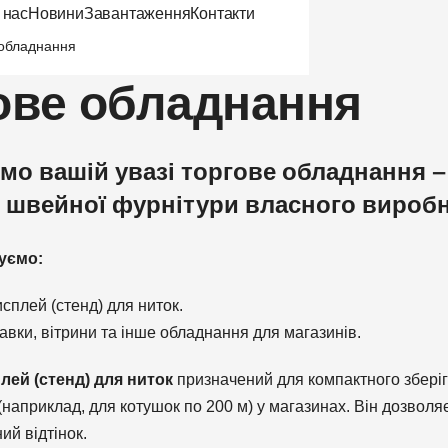
 нас
Новини
Завантаження
Контакти
 обладнання
ове обладнання
о вашій увазі торгове обладнання — 
в швейної фурнітури власного вироб
уємо:
сплей (стенд) для ниток.
авки, вітрини та інше обладнання для магазинів.
лей (стенд) для ниток
призначений для компактного зберіг
наприклад, для котушок по 200 м) у магазинах. Він дозволя
ий відтінок.