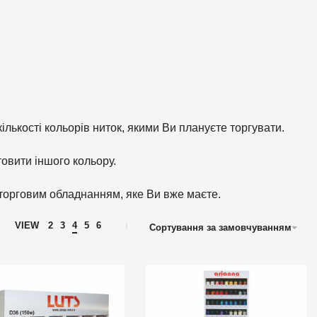
кількості кольорів ниток, якими Ви плануєте торгувати.
овити іншого кольору.
торговим обладнанням, яке Ви вже маєте.
VIEW
2
3
4
5
6
Сортування за замовчуванням