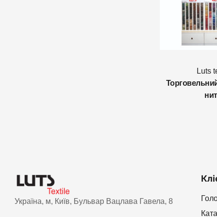
Luts t
Торговельний
ни
Клі
Гол
Україна, м, Київ, Бульвар Вацлава Гавела, 8
Кат