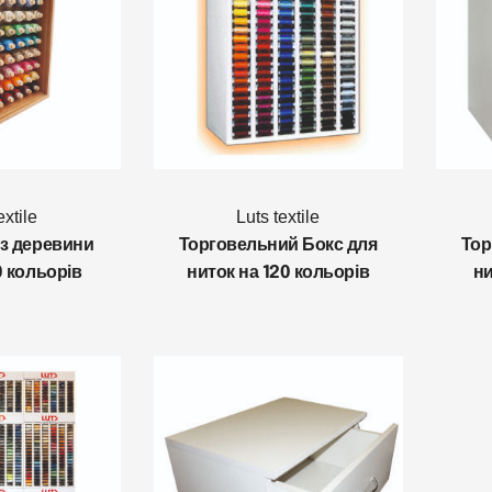
extile
Luts textile
 з деревини
Торговельний Бокс для
Тор
0 кольорів
ниток на 120 кольорів
ни