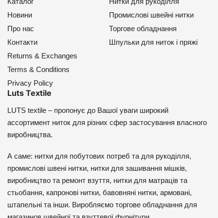
Каталог
Нитки для рукоділля
Новини
Промислові швейні нитки
Про нас
Торгове обладнання
Контакти
Шпульки для ниток і пряжі
Returns & Exchanges
Terms & Conditions
Privacy Policy
Luts Textile
LUTS textile – пропонує до Вашої уваги широкий
ассортимент ниток для різних сфер застосування власного
виробництва.
А саме: нитки для побутових потреб та для рукоділля,
промислові швені нитки, нитки для зашивання мішків,
виробництво та ремонт взуття, нитки для матраців та
стьобання, капронові нитки, бавовняні нитки, армовані,
штапельні та інши. Виробляємо торгове обладнання для
магазинов швейної та взуттевої фурнітури.