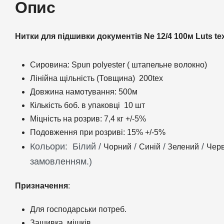
Опис
Нитки для підшивки документів Ne 12/4 100м Luts tex
Сировина: Spun polyester ( штапельне волокно)
Лінійна щільність (Товщина) 200tex
Довжина намотування: 500м
Кількість боб. в упаковці 10 шт
Міцність на розрив: 7,4 кг +/-5%
Подовження при розриві: 15% +/-5%
Кольори: Білий /
/
/
/
Чорний
Синій
Зелений
Чер
замовленням.)
Призначення
:
Для господарськи потреб.
Зашивка мішків.