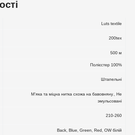
ості
Luts textile
200tex
500 м
Полієстер 100%
Штапельні
М'яка та міцна нитка схожа на бавовняну.
,
Не
эмульсовані
210-260
Back, Blue, Green, Red, OW білій