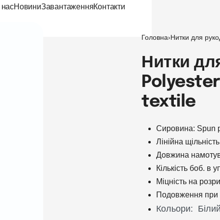
 нас
Новини
Завантаження
Контакти
Головна
›
Нитки для руко
Нитки дл
Polyester
textile
Сировина: Spun p
Лінійна щільніст
Довжина намотув
Кількість боб. в 
Міцність на розри
Подовження при 
Кольори: Білий