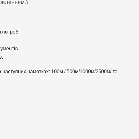
овленням.)
 потреб.
ументів.
е
.
в наступних намотках: 100м / 500м/1000м/2500м/ та