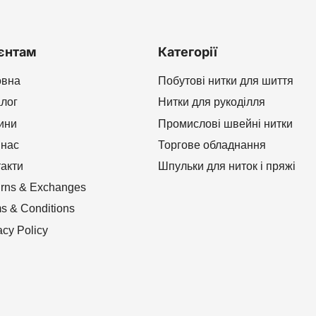
єнтам
Категорії
овна
Побутові нитки для шиття
алог
Нитки для рукоділля
ини
Промислові швейні нитки
 нас
Торгове обладнання
такти
Шпульки для ниток і пряжі
rns & Exchanges
s & Conditions
acy Policy