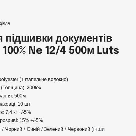
ділля
я підшивки документів
 100% Ne 12/4 500м Luts
olyester ( штапельне волокно)
ь (Товщина) 200tex
ання: 500м
упаковці 10 шт
в: 7,4 кг +/-5%
розриві: 15% +/-5%
 /
/
/
/
(інши
Чорний
Синій
Зелений
Червоний