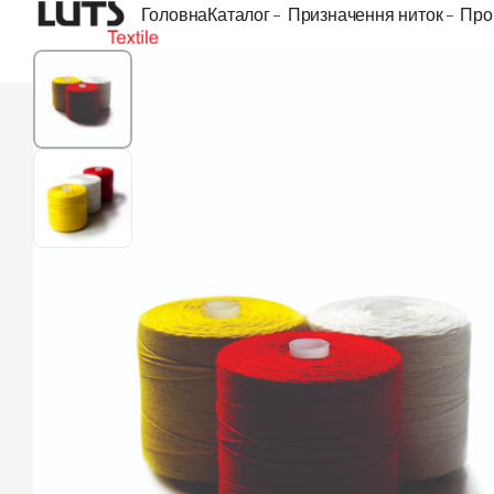
Головна
Каталог
Призначення ниток
Про
1
/
2