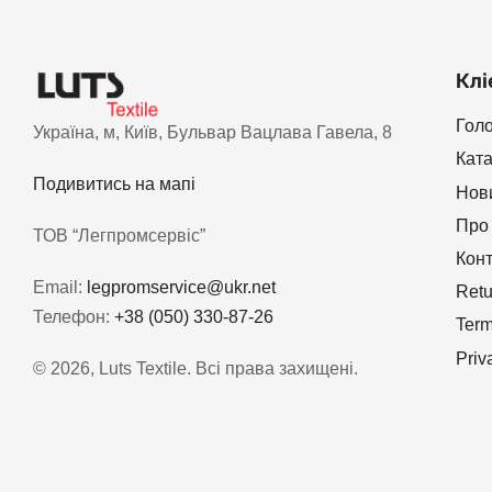
Клі
Гол
Україна, м, Київ, Бульвар Вацлава Гавела, 8
Кат
Подивитись на мапі
Нов
Про
ТОВ “Легпромсервіс”
Кон
Email:
legpromservice@ukr.net
Retu
Телефон:
+38 (050) 330-87-26
Term
Priv
© 2026, Luts Textile. Всі права захищені.