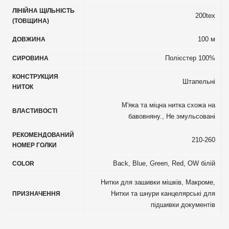
ЛІНІЙНА ЩІЛЬНІСТЬ
200tex
(ТОВЩИНА)
100 м
ДОВЖИНА
Полієстер 100%
СИРОВИНА
КОНСТРУКЦИЯ
Штапельні
НИТОК
М'яка та міцна нитка схожа на
ВЛАСТИВОСТІ
бавовняну.
,
Не эмульсовані
РЕКОМЕНДОВАНИЙ
210-260
НОМЕР ГОЛКИ
Back, Blue, Green, Red, OW білій
COLOR
Нитки для зашивки мішків
,
Макроме
,
Нитки та шнури канцелярські для
ПРИЗНАЧЕННЯ
підшивки документів