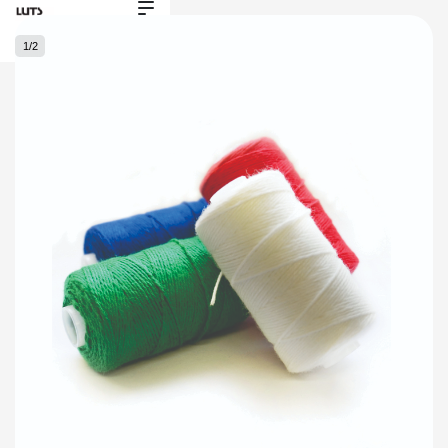
1
/
2