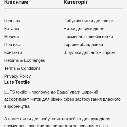
Клієнтам
Категорії
Головна
Побутові нитки для шиття
Каталог
Нитки для рукоділля
Новини
Промислові швейні нитки
Про нас
Торгове обладнання
Контакти
Шпульки для ниток і пряжі
Returns & Exchanges
Terms & Conditions
Privacy Policy
Luts Textile
LUTS textile – пропонує до Вашої уваги широкий
ассортимент ниток для різних сфер застосування власного
виробництва.
А саме: нитки для побутових потреб та для рукоділля,
промислові швені нитки, нитки для зашивання мішків,