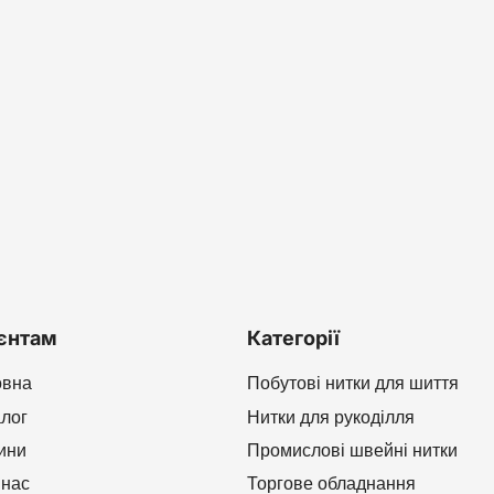
єнтам
Категорії
овна
Побутові нитки для шиття
алог
Нитки для рукоділля
ини
Промислові швейні нитки
 нас
Торгове обладнання