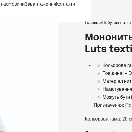
 нас
Новини
Завантаження
Контакти
Головна
›
Побутові нитки
Мононить
Luts text
Кольорова га
Товщина: – D
Матеріал нитк
Намотування
Можуть бути 
Призначення:
Пот
Кольорова гама: 20 к