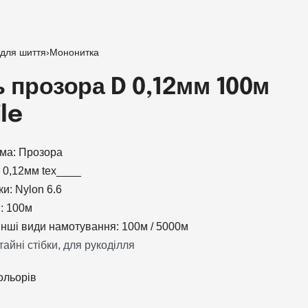
 для шиття
›
Мононитка
 прозора D 0,12мм 100м
ile
ма: Прозора
 0,12мм tex____
и: Nylon 6.6
: 100м
інші види намотування: 100м / 5000м
айні стібки, для рукоділля
ольорів