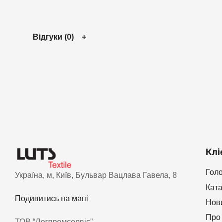
Відгуки (0)
Клі
Гол
Україна, м, Київ, Бульвар Вацлава Гавела, 8
Кат
Подивитись на мапі
Нов
Про
ТОВ “Легпромсервіс”