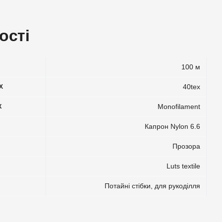
ості
100 м
40tex
X
Monofilament
К
Капрон Nylon 6.6
Прозора
Luts textile
Потайні стібки, для рукоділля