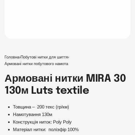
Головна
›
Побутові нитки для шиття
›
Армовані нитки побутового намота
Армовані нитки MIRA 30
130м Luts textile
Товщина – 200 текс (гр/км)
Намотування 130м
Конструкція ниток: Poly Poly
Матеріал нитки: поліэфір 100%