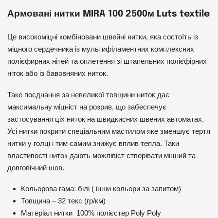
Армовані нитки MIRA 100 2500м Luts textile
Це високоміцні комбіновани швейні нитки, яка состоїть із
міцного сердечника із мультифіламентних комплексних
полієфирних нітей та оплетення зі штапельних полієфірних
ніток або із бавовняних ниток.
Таке поєднання за невеликої товщини ниток дає
максимальну міцніст на розрив, що забеспечує
застосування ціх ниток на швидкисних швених автоматах.
Усі нитки покрити спеціальним мастилом яке зменшує тертя
нитки у голці і тим самим знижує вплив тепла. Таки
властивості ниток дають можлівіст створівати міцний та
довговічний шов.
Кольорова гама: білі ( інши кольори за запитом)
Товщина – 32 текс (гр/км)
Матеріал нитки 100% полієстер Poly Poly