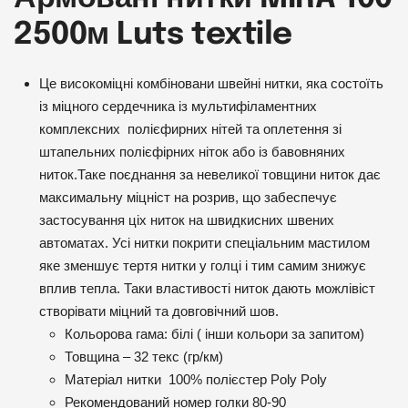
2500м Luts textile
Це високоміцні комбіновани швейні нитки, яка состоїть
із міцного сердечника із мультифіламентних
комплексних полієфирних нітей та оплетення зі
штапельних полієфірних ніток або із бавовняних
ниток.Таке поєднання за невеликої товщини ниток дає
максимальну міцніст на розрив, що забеспечує
застосування ціх ниток на швидкисних швених
автоматах. Усі нитки покрити спеціальним мастилом
яке зменшує тертя нитки у голці і тим самим знижує
вплив тепла. Таки властивості ниток дають можлівіст
створівати міцний та довговічний шов.
Кольорова гама: білі ( інши кольори за запитом)
Товщина – 32 текс (гр/км)
Матеріал нитки 100% полієстер Poly Poly
Рекомендований номер голки 80-90