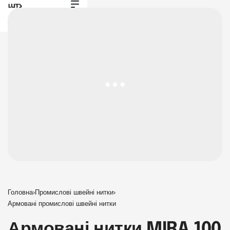
Головна
›
Промислові швейні нитки
›
Армовані промислові швейні нитки
Армовані нитки MIRA 100