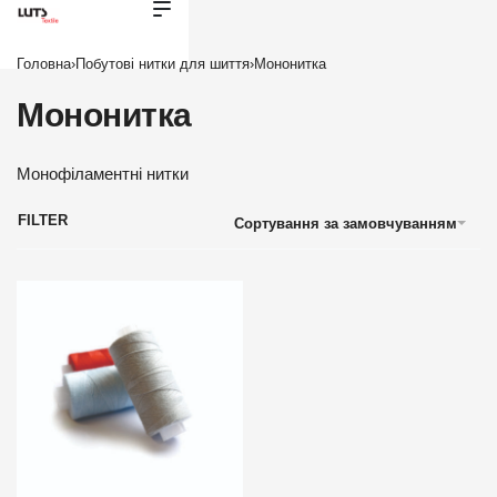
Головна
›
Побутові нитки для шиття
›
Мононитка
Мононитка
Монофіламентні нитки
FILTER
Сортування за замовчуванням