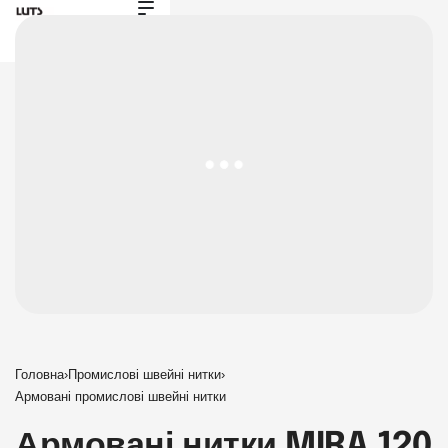
Головна
›
Промислові швейні нитки
›
Армовані промислові швейні нитки
Армовані нитки MIRA 120