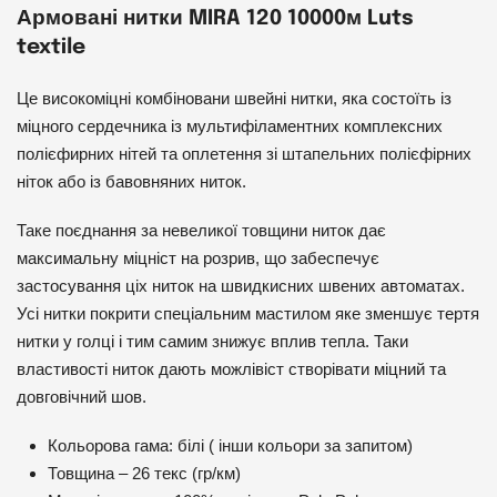
Армовані нитки MIRA 120 10000м Luts
textile
Це високоміцні комбіновани швейні нитки, яка состоїть із
міцного сердечника із мультифіламентних комплексних
полієфирних нітей та оплетення зі штапельних полієфірних
ніток або із бавовняних ниток.
Таке поєднання за невеликої товщини ниток дає
максимальну міцніст на розрив, що забеспечує
застосування ціх ниток на швидкисних швених автоматах.
Усі нитки покрити спеціальним мастилом яке зменшує тертя
нитки у голці і тим самим знижує вплив тепла. Таки
властивості ниток дають можлівіст створівати міцний та
довговічний шов.
Кольорова гама: білі ( інши кольори за запитом)
Товщина – 26 текс (гр/км)