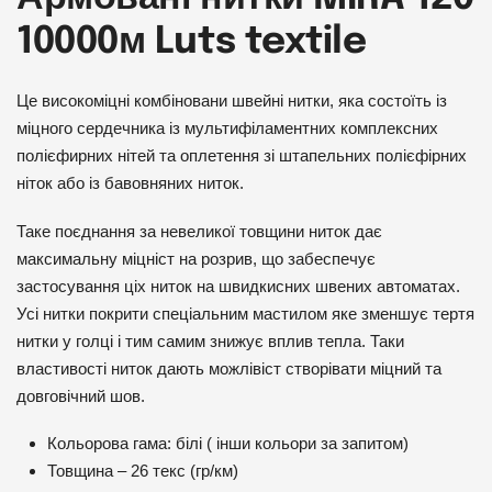
10000м Luts textile
Це високоміцні комбіновани швейні нитки, яка состоїть із
міцного сердечника із мультифіламентних комплексних
полієфирних нітей та оплетення зі штапельних полієфірних
ніток або із бавовняних ниток.
Таке поєднання за невеликої товщини ниток дає
максимальну міцніст на розрив, що забеспечує
застосування ціх ниток на швидкисних швених автоматах.
Усі нитки покрити спеціальним мастилом яке зменшує тертя
нитки у голці і тим самим знижує вплив тепла. Таки
властивості ниток дають можлівіст створівати міцний та
довговічний шов.
Кольорова гама: білі ( інши кольори за запитом)
Товщина – 26 текс (гр/км)