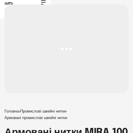
Головна
›
Промислові швейні нитки
›
Армовані промислові швейні нитки
Армовані нитки MIRA 100