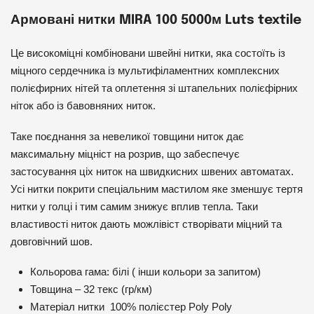
Армовані нитки MIRA 100 5000м Luts textile
Це високоміцні комбіновани швейні нитки, яка состоїть із
міцного сердечника із мультифіламентних комплексних
полієфирних нітей та оплетення зі штапельних полієфірних
ніток або із бавовняних ниток.
Таке поєднання за невеликої товщини ниток дає
максимальну міцніст на розрив, що забеспечує
застосування ціх ниток на швидкисних швених автоматах.
Усі нитки покрити спеціальним мастилом яке зменшує тертя
нитки у голці і тим самим знижує вплив тепла. Таки
властивості ниток дають можлівіст створівати міцний та
довговічний шов.
Кольорова гама: білі ( інши кольори за запитом)
Товщина – 32 текс (гр/км)
Матеріал нитки 100% полієстер Poly Poly