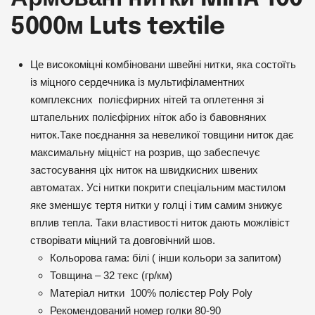
5000м Luts textile
Це високоміцні комбіновани швейні нитки, яка состоїть
із міцного сердечника із мультифіламентних
комплексних полієфирних нітей та оплетення зі
штапельних полієфірних ніток або із бавовняних
ниток.Таке поєднання за невеликої товщини ниток дає
максимальну міцніст на розрив, що забеспечує
застосування ціх ниток на швидкисних швених
автоматах. Усі нитки покрити спеціальним мастилом
яке зменшує тертя нитки у голці і тим самим знижує
вплив тепла. Таки властивості ниток дають можлівіст
створівати міцний та довговічний шов.
Кольорова гама: білі ( інши кольори за запитом)
Товщина – 32 текс (гр/км)
Матеріал нитки 100% полієстер Poly Poly
Рекомендований номер голки 80-90